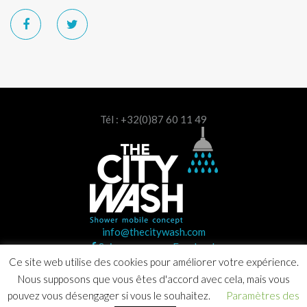
Tél : +32(0)87 60 11 49
info@thecitywash.com
Suivez-nous sur Facebook
Ce site web utilise des cookies pour améliorer votre expérience.
Nous supposons que vous êtes d'accord avec cela, mais vous
pouvez vous désengager si vous le souhaitez.
Paramètres des
Copyright © 2020 The City Wash. Tous droits réservés |