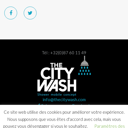
Tél : +32(0)87 60 11 49
info@thecitywash.com
Suivez-nous sur Facebook
Ce site web utilise des cookies pour améliorer votre expérience.
Nous supposons que vous êtes d'accord avec cela, mais vous
pouvez vous désengager si vous le souhaitez.
Paramètres des
Copyright © 2020 The City Wash. Tous droits réservés |