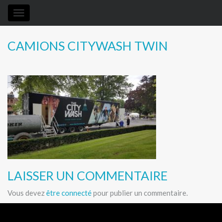
Toggle
navigation
CAMIONS CITYWASH TWIN
LAISSER UN COMMENTAIRE
Vous devez
être connecté
pour publier un commentaire.