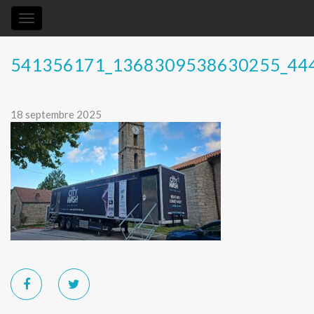
Toggle
navigation
541356171_1368309538630255_44
18 septembre 2025