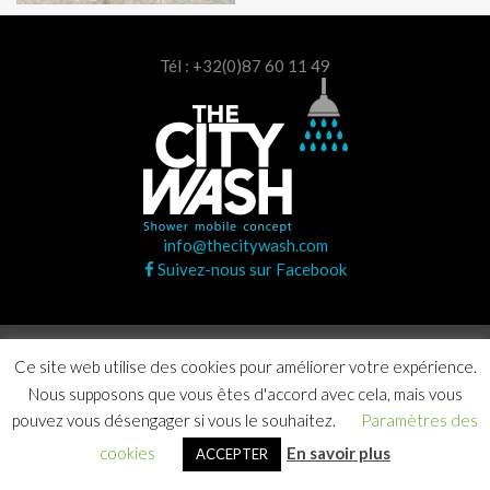
Tél : +32(0)87 60 11 49
info@thecitywash.com
Suivez-nous sur Facebook
Copyright © 2020 The City Wash. Tous droits réservés |
Ce site web utilise des cookies pour améliorer votre expérience.
Agence Craft Studio
Nous supposons que vous êtes d'accord avec cela, mais vous
pouvez vous désengager si vous le souhaitez.
Paramètres des
cookies
En savoir plus
ACCEPTER