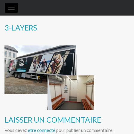
Toggle
navigation
3-LAYERS
LAISSER UN COMMENTAIRE
Vous devez
être connecté
pour publier un commentaire.