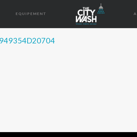
EQUIPEMENT
A
-949354D20704