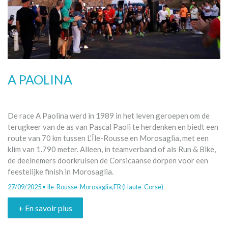
A PAOLINA
De race A Paolina werd in 1989 in het leven geroepen om de
terugkeer van de as van Pascal Paoli te herdenken en biedt een
route van 70 km tussen L’Île-Rousse en Morosaglia, met een
klim van 1.790 meter. Alleen, in teamverband of als Run & Bike,
de deelnemers doorkruisen de Corsicaanse dorpen voor een
feestelijke finish in Morosaglia.
27/09/2025 • Ile-Rousse-Morosaglia,FR (Haute-Corse)
+ En savoir plus