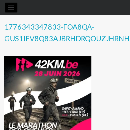
Toggle
navigation
1776343347833-FOA8QA-
GUS1IFV8Q83AJBRHDRQOUZJHRN